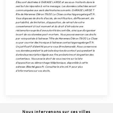
Elles sont destinées à GARAGE LARGE et ses sous-traitants dans le
seul but de répondre à votre message. Les données collectées seront
communiquées aux seuls destinataires suivants: GARAGE LARGE 7
Rte de Marennes Oléron 17600 La Clisse contact@garagelarge17.fr.
Vous disposez de droits d’accès, de rectification, d’effacement, de
portabilité, de limitation, d’opposition, de retrait de votre
consentement à tout moment et du droit d’introduire une
réclamation auprès d’une autorité de contrôle, ainsi que d’organiser
le sort de vos données post-mortem. Vous pouvez exercer ces droits
par voie postale à l'adresse 7 Rte de Marennes Oléron 17600 La Clisse
ou par courrier électronique à l'adresse contact@garagelarge17.fr.
Un justificatif d'identité pourra vous être demandé. Nous conservons
vos données pendant la période de prise de contact puis pendant la
durée de prescription légale aux fins probatoires et de gestion des
contentieux. Vous avez le droit de vous inscrire sur la liste
d'opposition au démarchage téléphonique, disponible à cette
adresse:
Bloctel.gouv.fr
. Consultez le site cnil.fr pour plus
d’informations sur vos droits.
Nous intervenons sur ces villes