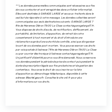
** Les données personnelles communiquées sont nécessaires aux fins
de vous contacter et sont enregistrées dans un fichier informatisé.
Elles sont destinées à GARAGE LARGE et ses sous-traitants dans le
seul but de répondre à votre message. Les données collectées seront
communiquées aux seuls destinataires suivants: GARAGE LARGE 7
Rte de Marennes Oléron 17600 La Clisse contact@garagelarge17.fr.
Vous disposez de droits d’accès, de rectification, d’effacement, de
portabilité, de limitation, d’opposition, de retrait de votre
consentement à tout moment et du droit d’introduire une
réclamation auprès d’une autorité de contrôle, ainsi que d’organiser
le sort de vos données post-mortem. Vous pouvez exercer ces droits
par voie postale à l'adresse 7 Rte de Marennes Oléron 17600 La Clisse
ou par courrier électronique à l'adresse contact@garagelarge17.fr.
Un justificatif d'identité pourra vous être demandé. Nous conservons
vos données pendant la période de prise de contact puis pendant la
durée de prescription légale aux fins probatoires et de gestion des
contentieux. Vous avez le droit de vous inscrire sur la liste
d'opposition au démarchage téléphonique, disponible à cette
adresse:
Bloctel.gouv.fr
. Consultez le site cnil.fr pour plus
d’informations sur vos droits.