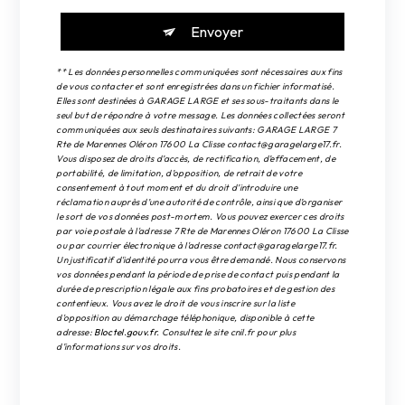
Envoyer
** Les données personnelles communiquées sont nécessaires aux fins
de vous contacter et sont enregistrées dans un fichier informatisé.
Elles sont destinées à GARAGE LARGE et ses sous-traitants dans le
seul but de répondre à votre message. Les données collectées seront
communiquées aux seuls destinataires suivants: GARAGE LARGE 7
Rte de Marennes Oléron 17600 La Clisse contact@garagelarge17.fr.
Vous disposez de droits d’accès, de rectification, d’effacement, de
portabilité, de limitation, d’opposition, de retrait de votre
consentement à tout moment et du droit d’introduire une
réclamation auprès d’une autorité de contrôle, ainsi que d’organiser
le sort de vos données post-mortem. Vous pouvez exercer ces droits
par voie postale à l'adresse 7 Rte de Marennes Oléron 17600 La Clisse
ou par courrier électronique à l'adresse contact@garagelarge17.fr.
Un justificatif d'identité pourra vous être demandé. Nous conservons
vos données pendant la période de prise de contact puis pendant la
durée de prescription légale aux fins probatoires et de gestion des
contentieux. Vous avez le droit de vous inscrire sur la liste
d'opposition au démarchage téléphonique, disponible à cette
adresse:
Bloctel.gouv.fr
. Consultez le site cnil.fr pour plus
d’informations sur vos droits.