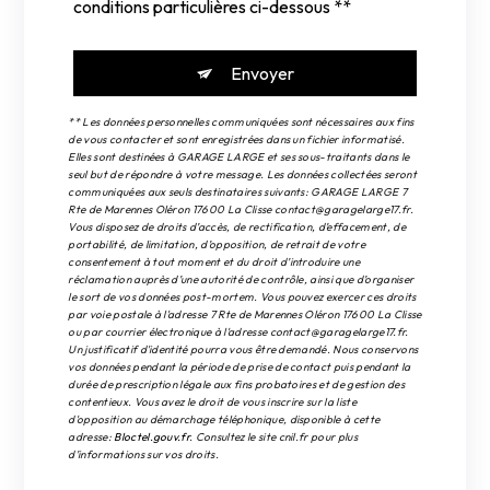
conditions particulières ci-dessous **
Envoyer
** Les données personnelles communiquées sont nécessaires aux fins
de vous contacter et sont enregistrées dans un fichier informatisé.
Elles sont destinées à GARAGE LARGE et ses sous-traitants dans le
seul but de répondre à votre message. Les données collectées seront
communiquées aux seuls destinataires suivants: GARAGE LARGE 7
Rte de Marennes Oléron 17600 La Clisse contact@garagelarge17.fr.
Vous disposez de droits d’accès, de rectification, d’effacement, de
portabilité, de limitation, d’opposition, de retrait de votre
consentement à tout moment et du droit d’introduire une
réclamation auprès d’une autorité de contrôle, ainsi que d’organiser
le sort de vos données post-mortem. Vous pouvez exercer ces droits
par voie postale à l'adresse 7 Rte de Marennes Oléron 17600 La Clisse
ou par courrier électronique à l'adresse contact@garagelarge17.fr.
Un justificatif d'identité pourra vous être demandé. Nous conservons
vos données pendant la période de prise de contact puis pendant la
durée de prescription légale aux fins probatoires et de gestion des
contentieux. Vous avez le droit de vous inscrire sur la liste
d'opposition au démarchage téléphonique, disponible à cette
adresse:
Bloctel.gouv.fr
. Consultez le site cnil.fr pour plus
d’informations sur vos droits.