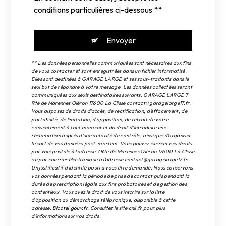
conditions particulières ci-dessous **
Envoyer
** Les données personnelles communiquées sont nécessaires aux fins
de vous contacter et sont enregistrées dans un fichier informatisé.
Elles sont destinées à GARAGE LARGE et ses sous-traitants dans le
seul but de répondre à votre message. Les données collectées seront
communiquées aux seuls destinataires suivants: GARAGE LARGE 7
Rte de Marennes Oléron 17600 La Clisse contact@garagelarge17.fr.
Vous disposez de droits d’accès, de rectification, d’effacement, de
portabilité, de limitation, d’opposition, de retrait de votre
consentement à tout moment et du droit d’introduire une
réclamation auprès d’une autorité de contrôle, ainsi que d’organiser
le sort de vos données post-mortem. Vous pouvez exercer ces droits
par voie postale à l'adresse 7 Rte de Marennes Oléron 17600 La Clisse
ou par courrier électronique à l'adresse contact@garagelarge17.fr.
Un justificatif d'identité pourra vous être demandé. Nous conservons
vos données pendant la période de prise de contact puis pendant la
durée de prescription légale aux fins probatoires et de gestion des
contentieux. Vous avez le droit de vous inscrire sur la liste
d'opposition au démarchage téléphonique, disponible à cette
adresse:
Bloctel.gouv.fr
. Consultez le site cnil.fr pour plus
d’informations sur vos droits.