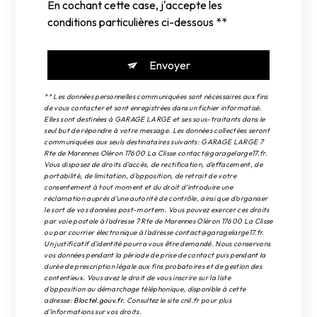
En cochant cette case, j'accepte les
conditions particulières ci-dessous **
Envoyer
** Les données personnelles communiquées sont nécessaires aux fins
de vous contacter et sont enregistrées dans un fichier informatisé.
Elles sont destinées à GARAGE LARGE et ses sous-traitants dans le
seul but de répondre à votre message. Les données collectées seront
communiquées aux seuls destinataires suivants: GARAGE LARGE 7
Rte de Marennes Oléron 17600 La Clisse contact@garagelarge17.fr.
Vous disposez de droits d’accès, de rectification, d’effacement, de
portabilité, de limitation, d’opposition, de retrait de votre
consentement à tout moment et du droit d’introduire une
réclamation auprès d’une autorité de contrôle, ainsi que d’organiser
le sort de vos données post-mortem. Vous pouvez exercer ces droits
par voie postale à l'adresse 7 Rte de Marennes Oléron 17600 La Clisse
ou par courrier électronique à l'adresse contact@garagelarge17.fr.
Un justificatif d'identité pourra vous être demandé. Nous conservons
vos données pendant la période de prise de contact puis pendant la
durée de prescription légale aux fins probatoires et de gestion des
contentieux. Vous avez le droit de vous inscrire sur la liste
d'opposition au démarchage téléphonique, disponible à cette
adresse:
Bloctel.gouv.fr
. Consultez le site cnil.fr pour plus
d’informations sur vos droits.