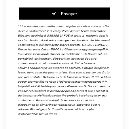
Envoyer
** Les données personnelles communiquées sont nécessaires aux fins
de vous contacter et sont enregistrées dans un fichier informatisé.
Elles sont destinées à GARAGE LARGE et ses sous-traitants dans le
seul but de répondre à votre message. Les données collectées seront
communiquées aux seuls destinataires suivants: GARAGE LARGE 7
Rte de Marennes Oléron 17600 La Clisse contact@garagelarge17.fr.
Vous disposez de droits d’accès, de rectification, d’effacement, de
portabilité, de limitation, d’opposition, de retrait de votre
consentement à tout moment et du droit d’introduire une
réclamation auprès d’une autorité de contrôle, ainsi que d’organiser
le sort de vos données post-mortem. Vous pouvez exercer ces droits
par voie postale à l'adresse 7 Rte de Marennes Oléron 17600 La Clisse
ou par courrier électronique à l'adresse contact@garagelarge17.fr.
Un justificatif d'identité pourra vous être demandé. Nous conservons
vos données pendant la période de prise de contact puis pendant la
durée de prescription légale aux fins probatoires et de gestion des
contentieux. Vous avez le droit de vous inscrire sur la liste
d'opposition au démarchage téléphonique, disponible à cette
adresse:
Bloctel.gouv.fr
. Consultez le site cnil.fr pour plus
d’informations sur vos droits.