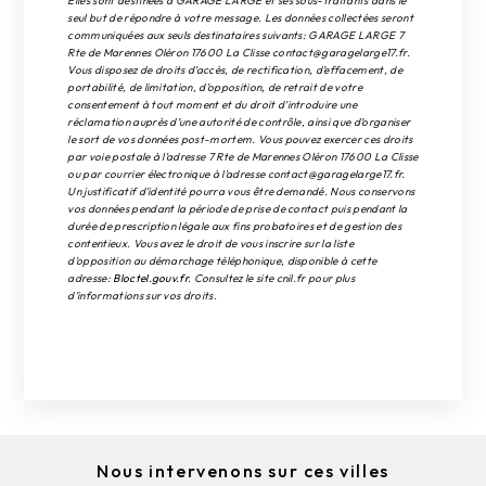
Elles sont destinées à GARAGE LARGE et ses sous-traitants dans le
seul but de répondre à votre message. Les données collectées seront
communiquées aux seuls destinataires suivants: GARAGE LARGE 7
Rte de Marennes Oléron 17600 La Clisse contact@garagelarge17.fr.
Vous disposez de droits d’accès, de rectification, d’effacement, de
portabilité, de limitation, d’opposition, de retrait de votre
consentement à tout moment et du droit d’introduire une
réclamation auprès d’une autorité de contrôle, ainsi que d’organiser
le sort de vos données post-mortem. Vous pouvez exercer ces droits
par voie postale à l'adresse 7 Rte de Marennes Oléron 17600 La Clisse
ou par courrier électronique à l'adresse contact@garagelarge17.fr.
Un justificatif d'identité pourra vous être demandé. Nous conservons
vos données pendant la période de prise de contact puis pendant la
durée de prescription légale aux fins probatoires et de gestion des
contentieux. Vous avez le droit de vous inscrire sur la liste
d'opposition au démarchage téléphonique, disponible à cette
adresse:
Bloctel.gouv.fr
. Consultez le site cnil.fr pour plus
d’informations sur vos droits.
Nous intervenons sur ces villes