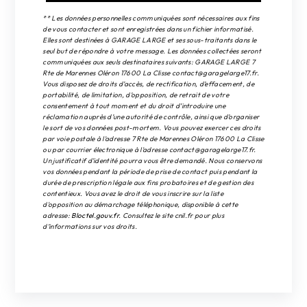
** Les données personnelles communiquées sont nécessaires aux fins
de vous contacter et sont enregistrées dans un fichier informatisé.
Elles sont destinées à GARAGE LARGE et ses sous-traitants dans le
seul but de répondre à votre message. Les données collectées seront
communiquées aux seuls destinataires suivants: GARAGE LARGE 7
Rte de Marennes Oléron 17600 La Clisse contact@garagelarge17.fr.
Vous disposez de droits d’accès, de rectification, d’effacement, de
portabilité, de limitation, d’opposition, de retrait de votre
consentement à tout moment et du droit d’introduire une
réclamation auprès d’une autorité de contrôle, ainsi que d’organiser
le sort de vos données post-mortem. Vous pouvez exercer ces droits
par voie postale à l'adresse 7 Rte de Marennes Oléron 17600 La Clisse
ou par courrier électronique à l'adresse contact@garagelarge17.fr.
Un justificatif d'identité pourra vous être demandé. Nous conservons
vos données pendant la période de prise de contact puis pendant la
durée de prescription légale aux fins probatoires et de gestion des
contentieux. Vous avez le droit de vous inscrire sur la liste
d'opposition au démarchage téléphonique, disponible à cette
adresse:
Bloctel.gouv.fr
. Consultez le site cnil.fr pour plus
d’informations sur vos droits.