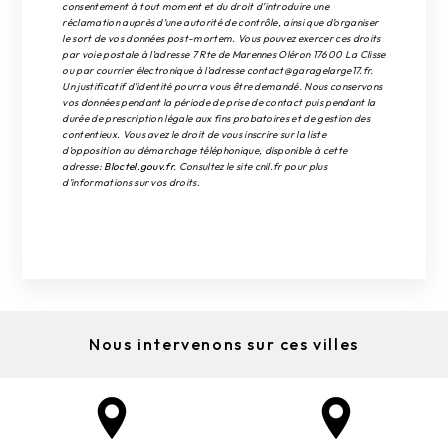
consentement à tout moment et du droit d’introduire une
réclamation auprès d’une autorité de contrôle, ainsi que d’organiser
le sort de vos données post-mortem. Vous pouvez exercer ces droits
par voie postale à l'adresse 7 Rte de Marennes Oléron 17600 La Clisse
ou par courrier électronique à l'adresse contact@garagelarge17.fr.
Un justificatif d'identité pourra vous être demandé. Nous conservons
vos données pendant la période de prise de contact puis pendant la
durée de prescription légale aux fins probatoires et de gestion des
contentieux. Vous avez le droit de vous inscrire sur la liste
d'opposition au démarchage téléphonique, disponible à cette
adresse:
Bloctel.gouv.fr
. Consultez le site cnil.fr pour plus
d’informations sur vos droits.
Nous intervenons sur ces villes